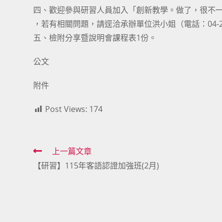
四、歡迎參與研習人員加入「創新教學。做了，很不一樣」LINE官方
，若有相關問題，請逕洽承辦單位洪小姐（電話：04-222
五、檢附分享暨說明會課程表1份。
公文
附件
Post Views:
174
Read
上一篇文章
【研習】115年客語認證加強班(2月)
more
articles