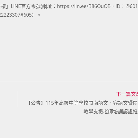
帳號(網址：https://lin.ee/B86OuOB，ID：@601yaj
23307#605）。
下一篇文
【公告】115年高級中等學校閩南語文、客語文暨
教學支援老師培訓認證推