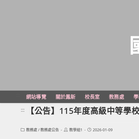
跳
轉
至
主
:::
網站導覽
關於鳳新
校長室
教務處
學
要
內
【公告】115年度高級中等學
:::
容
Post
Post
Post
教務處
/
教務處公告
教學組1
2026-01-09
category:
author:
published: