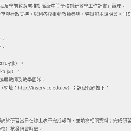
國民及學前教育署推動高級中等學校創新教學工作計畫」辦理。
享與行政支持，以利各校推動教師參與，特舉辦本說明會。115
分。
分。
ru-gjk）。
a-jxj）。
、遴薦教師及教學團隊。
ttp://inservice.edu.tw）；課程代碼如下：
。
師請於研習當日在線上表單完成報到，並填寫相關資料；完成研
學校）核發研習時數。