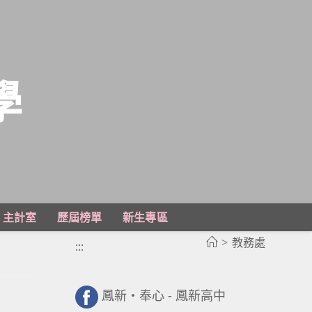
學
主計室
歷屆榜單
新生專區
>
教務處
:::
鳳新・奉心 - 鳳新高中