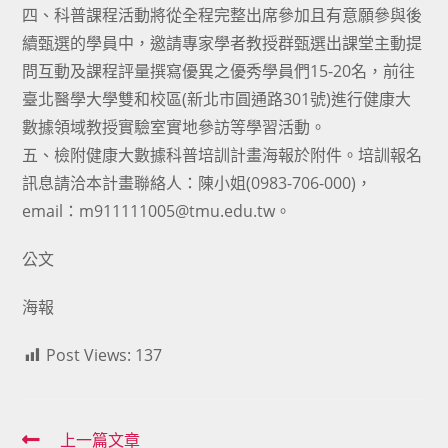
四、科普課程活動將從全程完整出席參加且有意願參與後
續甄選的學員中，邀請專家學者教授群甄選出課堂主動提
問互動及課程評量撰寫優異之優秀學員們15-20名，前往
臺北醫學大學雙和校區(新北市圓通路301號)進行健康大
數據領域教授實驗室實地參訪等學習活動。
五、檢附健康大數據科普培訓計畫海報於附件。培訓報名
訊息請洽本計畫聯絡人：陳小姐(0983-706-000)，
email：m911111005@tmu.edu.tw。
公文
海報
Post Views:
137
Read
上一篇文章