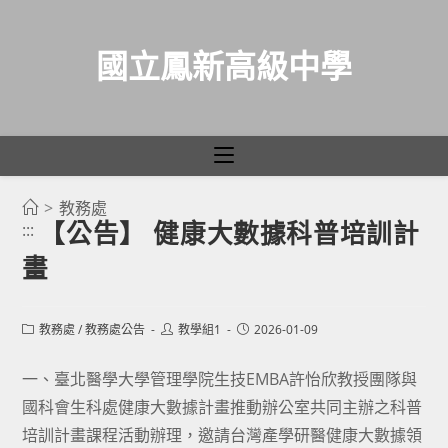
國立鳳新高級中學
>
教務處
跳
【公告】 健康大數據科普培訓計
:::
轉
畫
至
主
要
Post
Post
Post
教務處
/
教務處公告
教學組1
2026-01-09
category:
author:
published:
內
容
一、臺北醫學大學管理學院生技EMBA許怡欣教授團隊與
國科會生科處健康大數據計畫推動辦公室共同主辦之科普
培訓計畫課程活動辦理，邀請台灣產學研醫健康大數據領