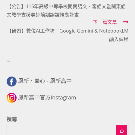
【公告】115年高級中等學校閩南語文、客語文暨閩東語
more
文教學支援老師培訓認證推動計畫
articles
下一篇文章
【研習】數位AI工作坊：Google Gemini & NotebookLM
融入課程
:::
鳳新・奉心 - 鳳新高中
鳳新高中官方Instagram
搜尋