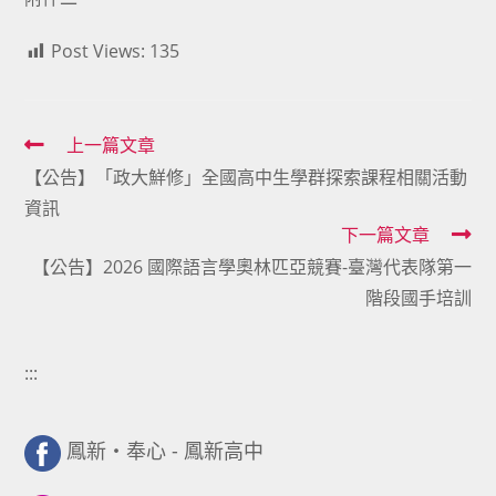
Post Views:
135
Read
上一篇文章
【公告】「政大鮮修」全國高中生學群探索課程相關活動
more
資訊
articles
下一篇文章
【公告】2026 國際語言學奧林匹亞競賽-臺灣代表隊第一
階段國手培訓
:::
鳳新・奉心 - 鳳新高中