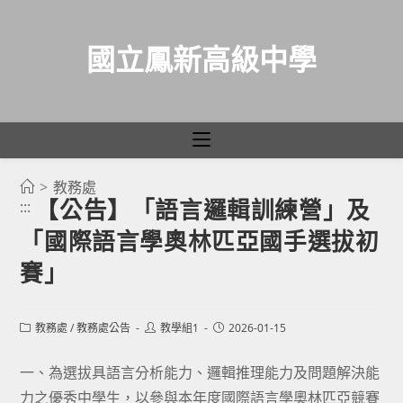
國立鳳新高級中學
>
教務處
跳
【公告】「語言邏輯訓練營」及
:::
轉
「國際語言學奧林匹亞國手選拔初
至
主
賽」
要
內
Post
Post
Post
教務處
/
教務處公告
教學組1
2026-01-15
容
category:
author:
published:
一、為選拔具語言分析能力、邏輯推理能力及問題解決能
力之優秀中學生，以參與本年度國際語言學奧林匹亞競賽