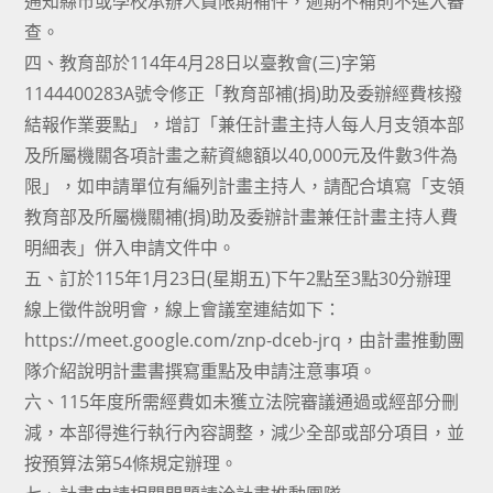
通知縣市或學校承辦人員限期補件，逾期不補則不進入審
查。
四、教育部於114年4月28日以臺教會(三)字第
1144400283A號令修正「教育部補(捐)助及委辦經費核撥
結報作業要點」，增訂「兼任計畫主持人每人月支領本部
及所屬機關各項計畫之薪資總額以40,000元及件數3件為
限」，如申請單位有編列計畫主持人，請配合填寫「支領
教育部及所屬機關補(捐)助及委辦計畫兼任計畫主持人費
明細表」併入申請文件中。
五、訂於115年1月23日(星期五)下午2點至3點30分辦理
線上徵件說明會，線上會議室連結如下：
https://meet.google.com/znp-dceb-jrq，由計畫推動團
隊介紹說明計畫書撰寫重點及申請注意事項。
六、115年度所需經費如未獲立法院審議通過或經部分刪
減，本部得進行執行內容調整，減少全部或部分項目，並
按預算法第54條規定辦理。