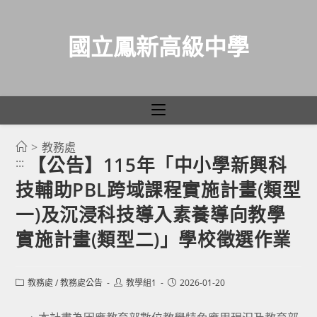
國立鳳新高級中學
>
教務處
跳
【公告】115年「中小學新興科
:::
轉
技輔助PBL跨域課程實施計畫(類型
至
主
一)及沉浸科技導入素養導向教學
要
實施計畫(類型二)」學校徵選作業
內
容
Post
Post
Post
教務處
/
教務處公告
教學組1
2026-01-20
category:
author:
published: