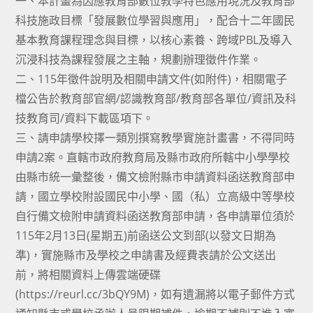
一、本計畫為因應教育部數位教學特色應用現況及教育部
科技施政目標「發展數位學習與應用」，配合十二年國民
基本教育課程理念與目標，以核心素養、跨域PBL及導入
沉浸科技為課程發展之主軸，規劃辦理徵件作業。
二、115年徵件說明及相關申請文件(如附件)，相關電子
檔公告於教育部官網/認識教育部/教育部各單位/資訊及科
技教育司/資料下載區項下。
三、請申請學校擇一類別撰寫教學實施計畫書，不得同時
申請2案。直轄市政府教育局及縣市政府所轄中小學學校
由縣市統一彙整後，備文檢附縣市申請資料函送教育部申
請，國立學校附設國民中小學、國（私）立高級中等學校
自行備文檢附申請資料函送教育部申請，各申請單位須於
115年2月13日(星期五)前函送公文到部(以發文日期為
準)，實施縣市及學校之申請書及經費表請於公文送出
前，將相關資料上傳雲端硬碟
(https://reurl.cc/3bQY9M)，如有遺漏將以電子郵件方式