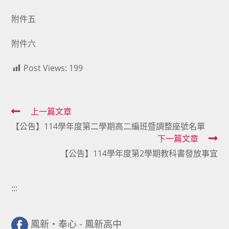
附件五
附件六
Post Views:
199
Read
上一篇文章
【公告】114學年度第二學期高二編班暨調整座號名單
more
下一篇文章
articles
【公告】114學年度第2學期教科書發放事宜
:::
鳳新・奉心 - 鳳新高中