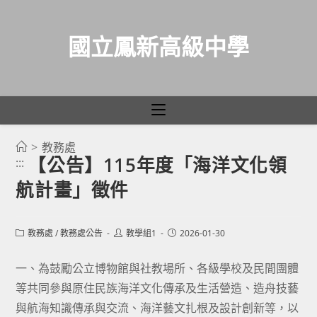
國立鳳新高級中學
>
教務處
跳
【公告】115年度「海洋文化領
:::
轉
航計畫」徵件
至
主
要
Post
Post
Post
教務處
/
教務處公告
教學組1
2026-01-30
category:
author:
published:
內
容
一、為鼓勵公立博物館與社教場所、各級學校及民間團體
等共同參與原住民族海洋文化傳承及生活營造、造舟技藝
與航海知識傳承與交流、海洋藝文扎根及設計創新等，以