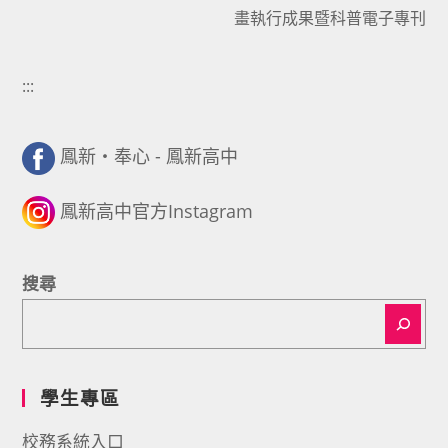
畫執行成果暨科普電子專刊
:::
鳳新・奉心 - 鳳新高中
鳳新高中官方Instagram
搜尋
學生專區
校務系統入口