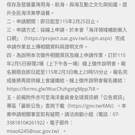
保存及發展臺灣用海、航海、與海互動之文化與知識，提
升全民海洋美學涵養。
二、申請期間：即日起至115年2月25日止。
三、申請方式：採線上申請，於本會「海洋領域補助案入
口網」（https://project.oac.gov.tw/Login.aspx）完成
申請作業並上傳相關資料與證明文件。
四、為說明本次徵件相關資訊及線上申請作業，訂於115
年2月5日辦理2場（上下午各一場）線上徵件說明會，報
名期限自即日起至115年2月3日晚上23時59分止，報名完
成後將再提供線上會議連結，線上徵件說明會報名連結：
https://forms.gle/WucChzhgetgMpp7t8。
五、前揭附件亦可至海洋委員會全球資訊網「公告資訊」
專區「最新公告」查詢下載（https://gov.tw/6Mz）。本
案申請相關事宜如有疑問，請洽詢劉小姐（電話：07-
3381810#261922，電子郵件：
miao6245@oac.gov.tw）。