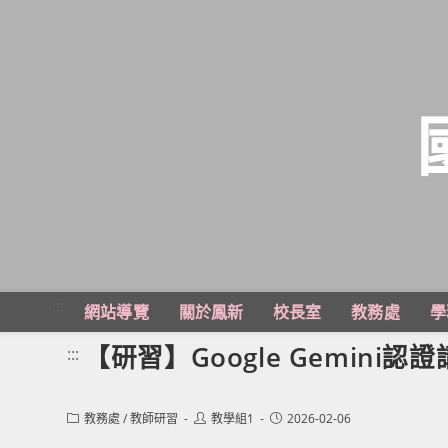
跳
轉
至
主
:::
網站導覽
關於鳳新
校長室
教務處
學
要
內
【研習】Google Gemini
:::
容
Post
Post
Post
教務處
/
教師研習
教學組1
2026-02-06
category:
author:
published: