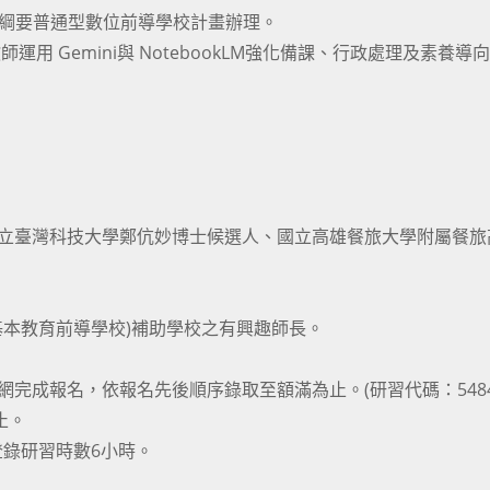
程綱要普通型數位前導學校計畫辦理。
用 Gemini與 NotebookLM強化備課、行政處理及素養導
國立臺灣科技大學鄭伉妙博士候選人、國立高雄餐旅大學附屬餐旅
基本教育前導學校)補助學校之有興趣師長。
完成報名，依報名先後順序錄取至額滿為止。(研習代碼：54840
止。
錄研習時數6小時。