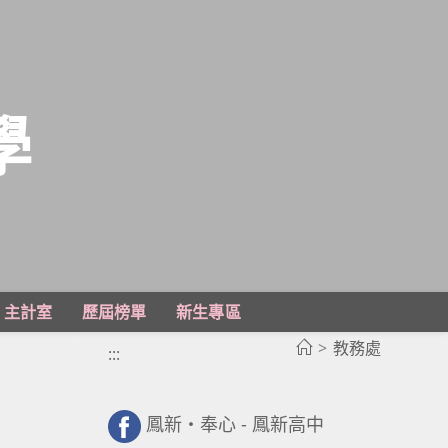
學
主計室
歷屆榜單
新生專區
>
教務處
:::
鳳新・奉心 - 鳳新高中