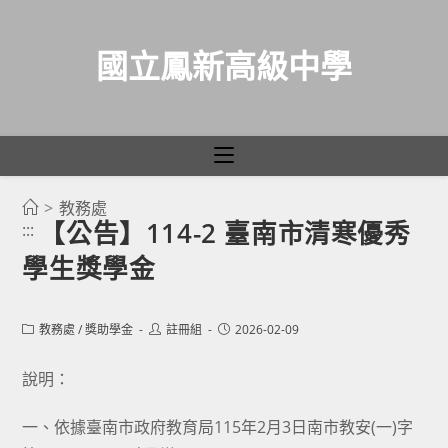
國立鳳新高級中學
>
教務處
跳
【公告】114-2 臺南市清寒優秀
:::
轉
學生獎學金
至
主
要
Post
Post
Post
教務處
/
獎助學金
註冊組
2026-02-09
category:
author:
published:
內
容
說明：
一、依據臺南市政府教育局115年2月3日南市教安(一)字