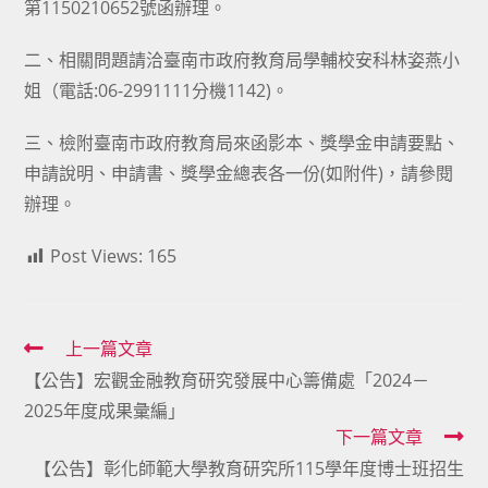
第1150210652號函辦理。
二、相關問題請洽臺南市政府教育局學輔校安科林姿燕小
姐（電話:06-2991111分機1142)。
三、檢附臺南市政府教育局來函影本、獎學金申請要點、
申請說明、申請書、獎學金總表各一份(如附件)，請參閱
辦理。
Post Views:
165
Read
上一篇文章
【公告】宏觀金融教育研究發展中心籌備處「2024－
more
2025年度成果彙編」
articles
下一篇文章
【公告】彰化師範大學教育研究所115學年度博士班招生