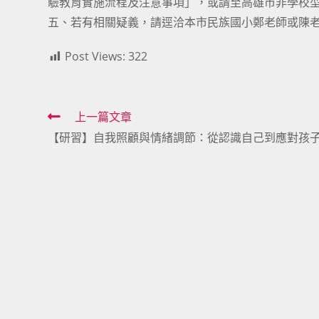
驗教育實施流程及注意事項」，或請至高雄市非學校型態實驗教育
五、若有相關疑義，請逕洽本市民族國小鄭老師或陳老師，電
Post Views:
322
Read
上一篇文章
【研習】自我照顧與情緒調節：從認識自己到應對孩
more
articles