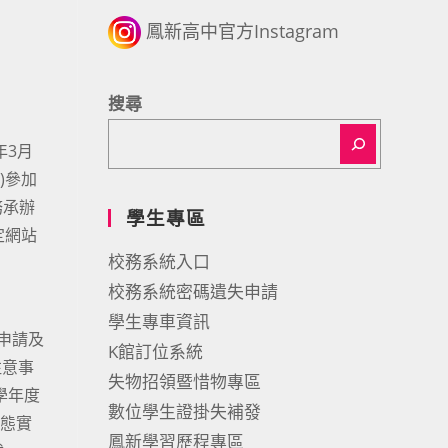
鳳新高中官方Instagram
搜尋
年3月
)參加
務承辦
學生專區
定網站
校務系統入口
校務系統密碼遺失申請
學生專車資訊
申請及
K館訂位系統
注意事
失物招領暨惜物專區
學年度
數位學生證掛失補發
型態實
鳳新學習歷程專區