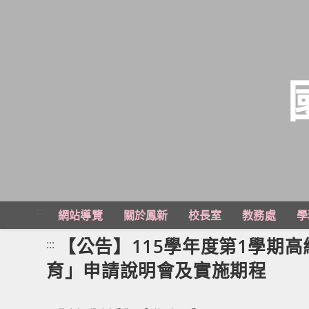
跳
轉
至
主
:::
網站導覽
關於鳳新
校長室
教務處
學
要
內
【公告】115學年度第1學期
:::
容
育」申請說明會及實施期程