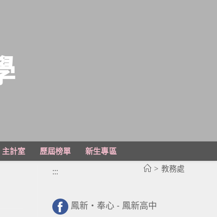
學
主計室
歷屆榜單
新生專區
>
教務處
:::
鳳新・奉心 - 鳳新高中