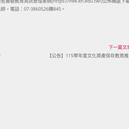
資訊管理系統(https://nee.kh.edu.tw/)公佈欄處下
話：07-3860526轉845。
下一篇文
子
【公告】115學年度文化資產保存教育