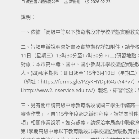
Post
Post
Post
教務處
/
教務處公告
註冊組
2026-02-23
category:
author:
published:
說明：
一、依據「高級中等以下教育階段非學校型態實驗教
二、旨揭申辦說明會計畫及實施期程詳如附件，請學校協
11日（星期三）13時30分至17時30分。(二)研習
對象：本市高中職、國中、國小參與非學校型態實驗
人。(四)報名期限：即日起至115年3月10日（星
（網址：https://forms.gle/PZyKHYDpR
Lhttp://www2.inservice.edu.tw/）報名
三、另有關申請高級中等教育階段或國三學生申請高
審查作業」，自115學年度起之辦理程序，請詳閱附件
項」相關作業說明。如有疑義，請逕洽本局高中職教育科陳老
第1學期高級中等以下教育階段非學校型態實驗教育計