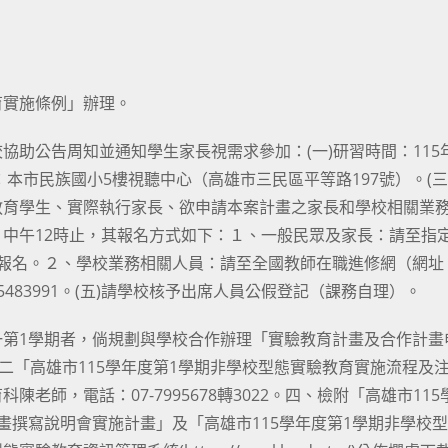
育實施條例」辦理。
助公告周知並通知學生家長視需求參加：(一)研習時間：115
地點：本市民族國小5樓視聽中心（高雄市三民區平等路197號）。(三
教育學生、實際執行家長、欲申請本案計畫之家長和學校相關業
期二）中午12時止，其報名方式如下：１、一般民眾及家長：請至指
4GkY4Pv7）報名。２、學校業務相關人員：請至全國教師在職進修網（網址
，研習代號：5483991。(五)請學校核予出席人員公假登記（課務自理）。
一第1學期者，倘規劃與學校合作辦理「實驗教育計畫及合作計畫
二「高雄市115學年度第1學期非學校型態實驗教育實施流程及
師，電話：07-7995678轉3022。四、檢附「高雄市115
畫撰寫說明會實施計畫」及「高雄市115學年度第1學期非學校