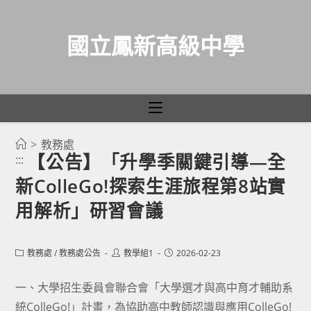
國立鳳新高級中學
>
教務處
跳
【公告】「升學季關鍵引導—全
:::
轉
新ColleGo!探索生涯旅程第8站實
至
主
用解析」研習會議
要
內
Post
Post
Post
教務處
/
教務處公告
教學組1
2026-02-23
容
category:
author:
published:
一、大學招生委員會聯合會「大學選才與高中育才輔助系
統ColleGo!」計畫，為協助高中教師認識與應用ColleGo!