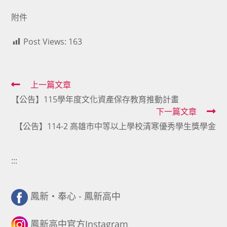
附件
Post Views:
163
Read
上一篇文章
【公告】115學年度文化資產保存教育推動計畫
more
下一篇文章
articles
【公告】114-2 高雄市中等以上學校清寒優秀學生獎學金
:::
鳳新・奉心 - 鳳新高中
鳳新高中官方Instagram