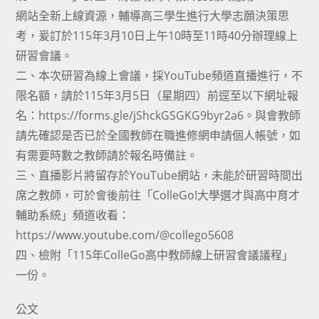
網站全新上線資源，輔導高三學生進行大學志願決策思
考，爰訂於115年3月10日上午10時至11時40分辦理線上
研習會議。
二、本次研習為線上會議，採YouTube頻道直播進行，不
限名額，請於115年3月5日（星期四）前逕至以下網址報
名：https://forms.gle/jShckGSGKG9byr2a6。與會教師
請先確認是否已於全國教師在職進修網申請個人帳號，如
有需要時數之教師請於報名時備註。
三、直播影片將留存於YouTube網站，未能於研習時間出
席之教師，可於會後前往「ColleGo!大學選才與高中育才
輔助系統」頻道收看：
https://www.youtube.com/@collego5608
四、檢附「115年ColleGo高中教師線上研習會議議程」
一份。
公文