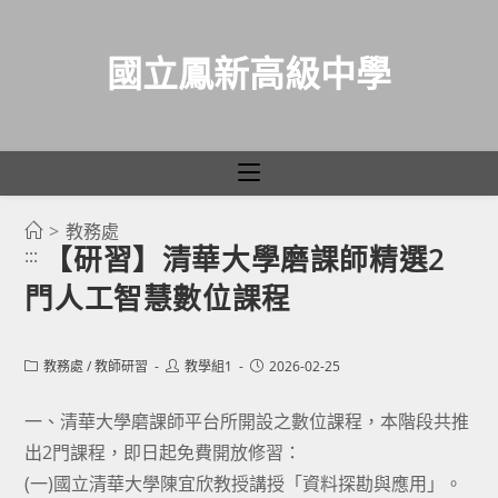
國立鳳新高級中學
>
教務處
跳
【研習】清華大學磨課師精選2
:::
轉
門人工智慧數位課程
至
主
要
Post
Post
Post
教務處
/
教師研習
教學組1
2026-02-25
category:
author:
published:
內
容
一、清華大學磨課師平台所開設之數位課程，本階段共推
出2門課程，即日起免費開放修習：
(一)國立清華大學陳宜欣教授講授「資料探勘與應用」。