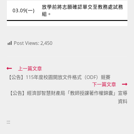
放學前將志願確認單交至教務處試務
03.09(一)
組。
Post Views:
2,450
Read
上一篇文章
【公告】115年度校園開放文件格式（ODF）競賽
more
下一篇文章
articles
【公告】經濟部智慧財產局「教師授課著作權錦囊」宣導
資料
:::