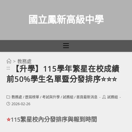
國立鳳新高級中學
>
教務處
跳
【升學】115學年繁星在校成績
:::
轉
前50%學生名單暨分發排序⭐⭐⭐
至
主
要
Post
Post
教務處
/
歷屆榜單
/
考試與升學
/
試務組
/
首頁最新消息
試務組
category:
author:
內
Post
2026-02-26
published:
容
⭐
115繁星校內分發排序與報到時間