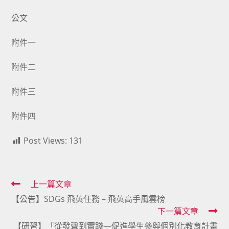
公文
附件一
附件二
附件三
附件四
Post Views:
131
Read
上一篇文章
【公告】SDGs 飛英任務 – 飛英高手風雲榜
more
下一篇文章
articles
【研習】「從發聲到實踐—促進學生參與個別化教育計畫