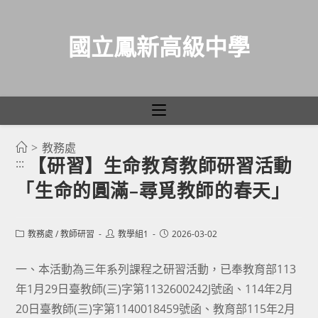
國立鳳新高級中學
>
教務處
跳
【研習】生命教育教師研習活動
:::
轉
「生命的圓滿–尋覓教師的春天」
至
主
要
Post
Post
Post
教務處
/
教師研習
教學組1
2026-03-02
category:
author:
published:
內
容
一、本活動為三年系列課程之研習活動，已奉教育部113
年1月29日臺教師(三)字第1132600242J號函、114年2月
20日臺教師(三)字第1140018459號函、教育部115年2月