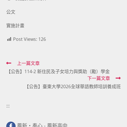
公文
實施計畫
Post Views:
126
Read
上一篇文章
【公告】114-2 新住民及子女培力與獎助（勵）學金
more
下一篇文章
articles
【公告】臺東大學2026全球華語教師培訓養成班
:::
鳳新・奉心 - 鳳新高中