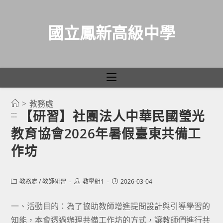
國立鳳新高級中學
>
教務處
跳
【研習】社團法人中華民國瑩光
:::
轉
教育協會2026年暑假臺東共備工
至
主
作坊
要
內
Post
Post
Post
教務處
/
教師研習
教學組1
2026-03-04
容
category:
author:
published:
一、活動目的：為了協助教師增進提問設計與引導學習的
知能，本會透過辦理共備工作坊的方式，讓教師們進行共