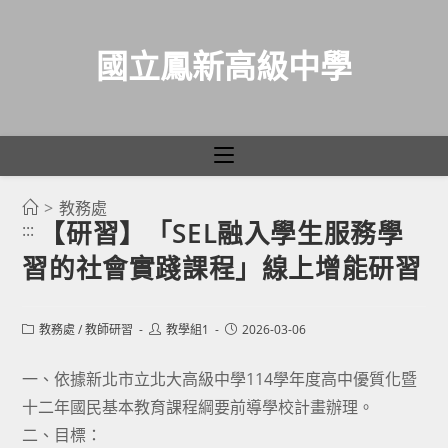
國立鳳新高級中學
>
教務處
跳
【研習】「SEL融入學生服務學
:::
轉
習的社會實踐課程」線上增能研習
至
主
要
Post
Post
Post
教務處
/
教師研習
教學組1
2026-03-06
category:
author:
published:
內
容
一、依據新北市立北大高級中學114學年度高中優質化暨
十二年國民基本教育課程綱要前導學校計畫辦理。
二、目標：