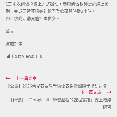
(三)本次研習採線上方式辦理，參與研習教師需於線上簽
到；完成研習簽退始能給予登錄研習時數2小時。
四、檢附活動實施計畫供參。
公文
實施計畫
Post Views:
118
Read
上一篇文章
【公告】2026幼兒客語教學績優表揚暨國際學術研討會
more
下一篇文章
articles
【研習】「Google site 學習歷程的課程實踐」線上增能
研習