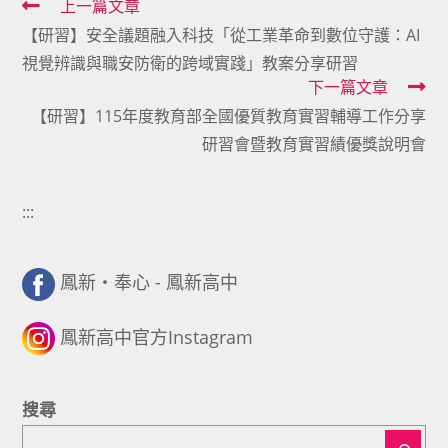
Read
上一篇文章
【研習】安全議題融入科技「從工業革命到數位守護：AI
more
視覺辨識與職安防衛的跨域實踐」教案分享研習
articles
下一篇文章
【研習】115年度教育部全國優質教育實習輔導工作分享
研習會暨教育實習績優獎說明會
:::
鳳新・奉心 - 鳳新高中
鳳新高中官方Instagram
搜尋