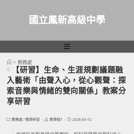
國立鳳新高級中學
>
教務處
跳
【研習】生命、生涯規劃議題融
:::
轉
入藝術「由聲入心，從心觀聲：探
至
主
索音樂與情緒的雙向關係」教案分
要
享研習
內
容
Post
Post
Post
教務處
/
教師研習
教學組1
2026-03-12
category:
author:
published: