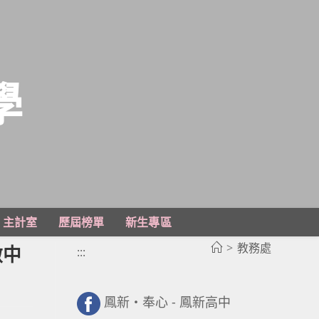
學
主計室
歷屆榜單
新生專區
>
教務處
做中
:::
鳳新・奉心 - 鳳新高中