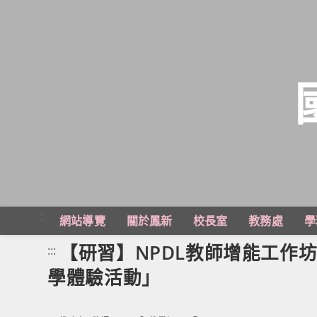
跳
轉
至
主
:::
網站導覽
關於鳳新
校長室
教務處
學
要
內
【研習】NPDL教師增能工作
:::
容
學體驗活動」