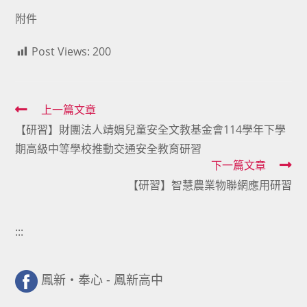
附件
Post Views:
200
Read
上一篇文章
【研習】財團法人靖娟兒童安全文教基金會114學年下學
more
期高級中等學校推動交通安全教育研習
articles
下一篇文章
【研習】智慧農業物聯網應用研習
:::
鳳新・奉心 - 鳳新高中