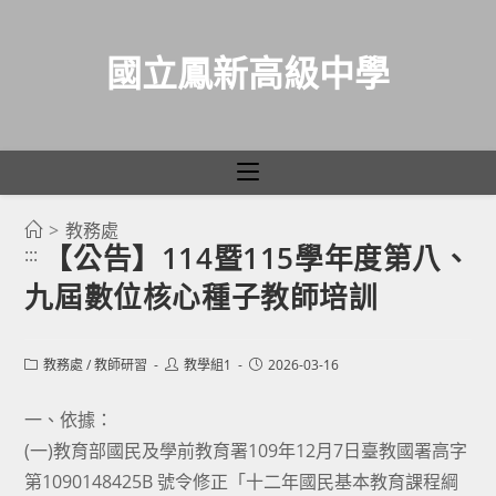
國立鳳新高級中學
>
教務處
跳
【公告】114暨115學年度第八、
:::
轉
九屆數位核心種子教師培訓
至
主
要
Post
Post
Post
教務處
/
教師研習
教學組1
2026-03-16
category:
author:
published:
內
容
一、依據：
(一)教育部國民及學前教育署109年12月7日臺教國署高字
第1090148425B 號令修正「十二年國民基本教育課程綱