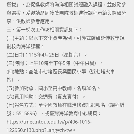
選拔」，為促進教師將海洋相關議題融入課程，並鼓勵參
與選拔，爰邀請歷屆獲獎團隊教師進行課程示範與經驗分
享，供教師參考應用。
三、第一梯次工作坊相關資訊如下：
(一)主題：以水下文化資產為例，引導式體驗延伸教學規
劃校內海洋課程。
(二)日期：115年4月25日（星期六）。
(三)時間：上午10時至下午5時（中午供餐）。
(四)地點：基隆市七堵區長興國民小學（近七堵火車
站）。
(五)參加對象：國小至高中教師，名額30名。
(六)費用補助：交通費（實支實付）。
(七)報名方式：至全國教師在職進修資訊網報名（課程編
號：5515896），或臺灣海洋教育中心網頁：
https://tmec.ntou.edu.tw/p/406-1016-
122950,r130.php?Lang=zh-tw。