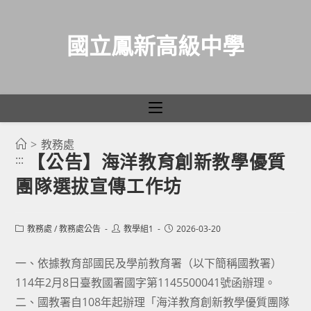
國立鳳新高級中學
>
教務處
跳
【公告】海洋教育創新教學優質
:::
轉
團隊選拔宣傳工作坊
至
主
要
Post
Post
Post
教務處
/
教務處公告
教學組1
2026-03-20
category:
author:
published:
內
容
一、依據教育部國民及學前教育署（以下簡稱國教署）
114年2月8日臺教國署國字第1145500041號函辦理。
二、國教署自108年起辦理「海洋教育創新教學優質團隊