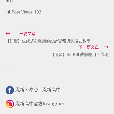
Post Views:
133
Read
上一篇文章
【研習】生成式AI驅動的設計實務與沈浸式教學
more
下一篇文章
articles
【研習】B2-PBL教學應用工作坊
:::
鳳新・奉心 - 鳳新高中
鳳新高中官方Instagram