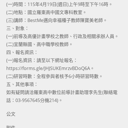
(一)時間：115年4月19日(週日)上午9時至下午16時。
(二)地點：國立羅東高中國文專科教室。
(三)講師：BestMe邁向幸福種子教師陳寶美老師。
三、對象：
(一)前導及高優計畫學校之教師、行政及相關承辦人員。
(二)宜蘭縣國、高中職學校教師。
四、報名資訊：
(一)報名資訊：請至以下網址報名：
https://forms.gle/JHJSUKEmrzvBDoQ6A。
(二)研習時數：全程參與者核予6小時研習時數。
五、其他事項：
如有疑問請洽羅東高中數位前導計畫助理李先生(聯絡電
話：03-9567645分機214)。
公文
附件