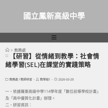
國立鳳新高級中學
>
教務處
跳
【研習】從情緒到教學：社會情
:::
轉
緒學習(SEL)在課堂的實踐策略
至
主
要
Post
Post
Post
教務處
/
教師研習
教學組1
2026-03-20
category:
author:
published:
內
容
一、依據羅東高級中學114學年度「數位前導學校計畫」
及「高中優質化計畫」辦理。
二、研習資訊：