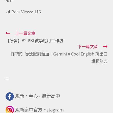
Post Views:
116
Read
上一篇文章
【研習】B2-PBL教學應用工作坊
more
下一篇文章
articles
【研習】從沈默到熱血：Gemini × Cool English 玩出口
說超能力
:::
鳳新・奉心 - 鳳新高中
鳳新高中官方Instagram