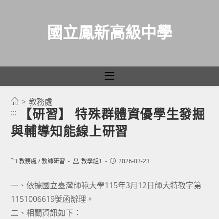
國立鳳新高級中學
>
教務處
跳
【研習】 特殊群體資優學生發掘
:::
轉
與輔導知能線上研習
至
主
要
Post
Post
Post
教務處
/
教師研習
教學組1
2026-03-23
category:
author:
published:
內
容
一、依據國立臺灣師範大學115年3月12日師大特教字第
1151006619號函辦理。
二、相關資訊如下：