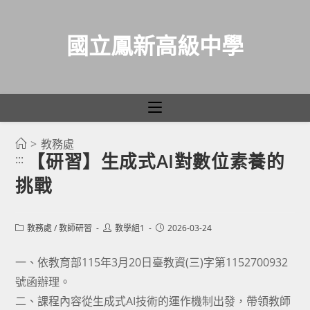
國立鳳新高級中學
>
教務處
跳
【研習】生成式AI對數位素養的
:::
轉
挑戰
至
主
要
Post
Post
Post
教務處
/
教師研習
教學組1
2026-03-24
category:
author:
published:
內
容
一、依教育部115年3月20日臺教資(三)字第1152700932
號函辦理。
二、課程內容從生成式AI技術的運作機制出發，帶領教師