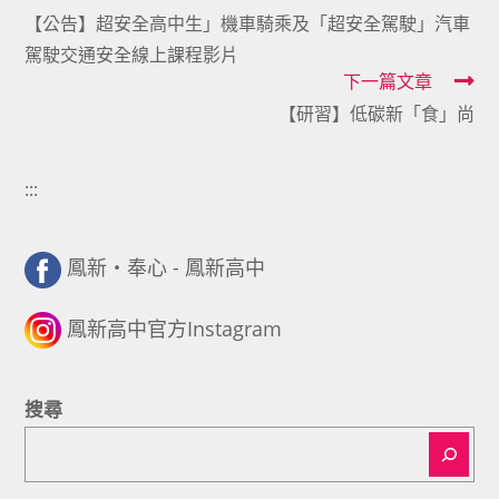
【公告】超安全高中生」機車騎乘及「超安全駕駛」汽車
more
駕駛交通安全線上課程影片
articles
下一篇文章
【研習】低碳新「食」尚
:::
鳳新・奉心 - 鳳新高中
鳳新高中官方Instagram
搜尋