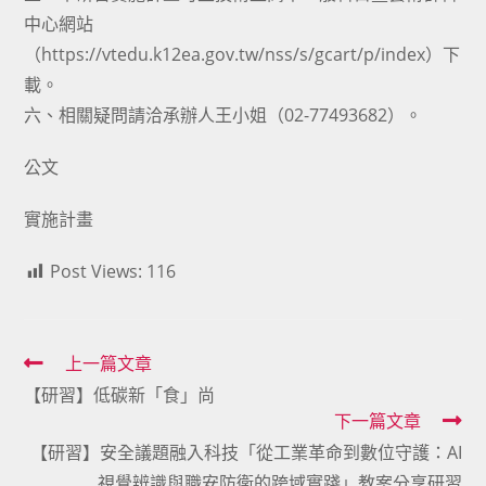
中心網站
（https://vtedu.k12ea.gov.tw/nss/s/gcart/p/index）下
載。
六、相關疑問請洽承辦人王小姐（02-77493682）。
公文
實施計畫
Post Views:
116
Read
上一篇文章
【研習】低碳新「食」尚
more
下一篇文章
articles
【研習】安全議題融入科技「從工業革命到數位守護：AI
視覺辨識與職安防衛的跨域實踐」教案分享研習