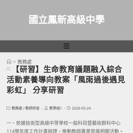
國立鳳新高級中學
>
教務處
跳
【研習】生命教育議題融入綜合
:::
轉
活動素養導向教案「風雨過後遇見
至
主
彩虹」 分享研習
要
內
Post
Post
Post
教務處
/
教師研習
教學組1
2026-03-24
容
category:
author:
published:
一、依據技術型高級中等學校一般科目暨藝術群科中心
114學年度工作計畫辦理，推動教師專業發展相關活動。