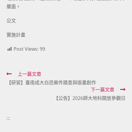
層面。
公文
實施計畫
Post Views:
99
Read
上一篇文章
【研習】臺南成大白恐案件踏查與版畫創作
more
下一篇文章
articles
【公告】2026師大地科開放參觀日
:::