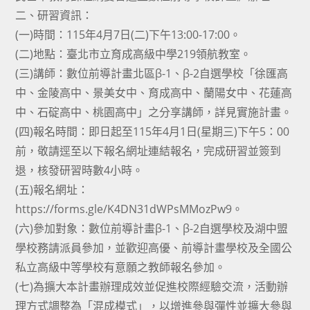
二、研習資訊：
(一)時間：115年4月7日(二)下午13:00-17:00。
(二)地點：臺北市立育成高級中學219領航教室。
(三)講師：數位前導計畫北區β-1、β-2自選學校「徐匯高
中、金陵高中、景美女中、育成高中、蘭陽女中、花蓮高
中、石碇高中、桃園高中」之分享講師，詳見實施計畫。
(四)報名時間：即日起至115年4月1日(星期三)下午5：00
前，敬請逕至以下報名網址連結報名，完成研習並簽到
退，核發研習時數4小時。
(五)報名網址：
https://forms.gle/K4DN31dWPsMMozPw9。
(六)參加對象：數位前導計畫β-1、β-2自選學校及湖中盟
學校務請派員參加，並歡迎高優、前導計畫學校及全國公
私立高級中等學校有意願之教師報名參加。
(七)為擴大本計畫辦理成效並促進校際經驗交流，活動辦
理方式調整為「混成模式」，以增進參與彈性並擴大參與