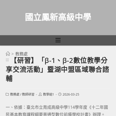
國立鳳新高級中學
>
教務處
跳
【研習】「β-1、β-2數位教學分
:::
轉
享交流活動」暨湖中盟區域聯合諮
至
主
輔
要
內
Post
Post
Post
教務處
/
教師研習
教學組1
2026-03-25
容
category:
author:
published:
一、依據：臺北市立育成高級中學114學年度《十二年國
民基本教育課程綱要普通型數位前導學校計畫》辦理。