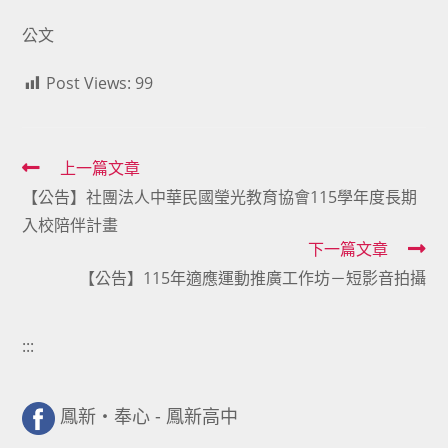
公文
Post Views:
99
Read
上一篇文章
【公告】社團法人中華民國瑩光教育協會115學年度長期
more
入校陪伴計畫
articles
下一篇文章
【公告】115年適應運動推廣工作坊－短影音拍攝
:::
鳳新・奉心 - 鳳新高中