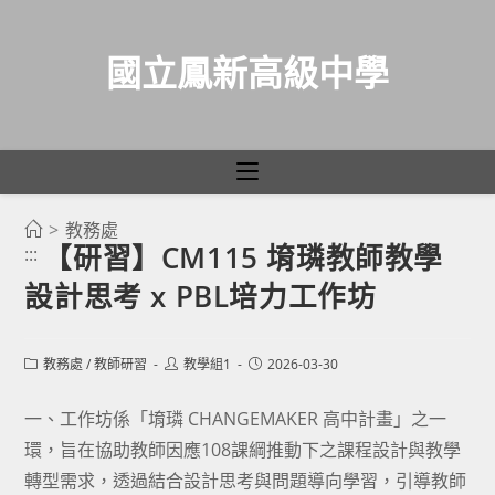
國立鳳新高級中學
>
教務處
跳
【研習】CM115 堉璘教師教學
:::
轉
設計思考 x PBL培力工作坊
至
主
要
Post
Post
Post
教務處
/
教師研習
教學組1
2026-03-30
category:
author:
published:
內
容
一、工作坊係「堉璘 CHANGEMAKER 高中計畫」之一
環，旨在協助教師因應108課綱推動下之課程設計與教學
轉型需求，透過結合設計思考與問題導向學習，引導教師