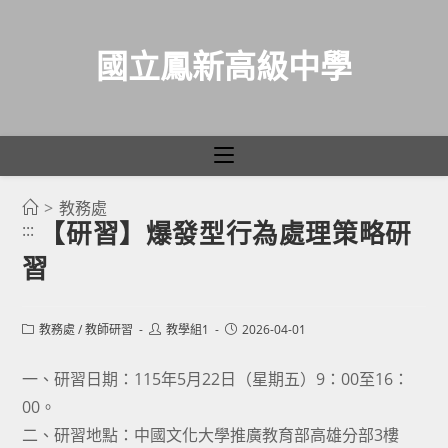
國立鳳新高級中學
>
教務處
跳
【研習】爆發型行為處理策略研
:::
轉
習
至
主
要
Post
Post
Post
教務處
/
教師研習
教學組1
2026-04-01
category:
author:
published:
內
容
一、研習日期：115年5月22日（星期五）9：00至16：
00。
二、研習地點：中國文化大學推廣教育部高雄分部3樓