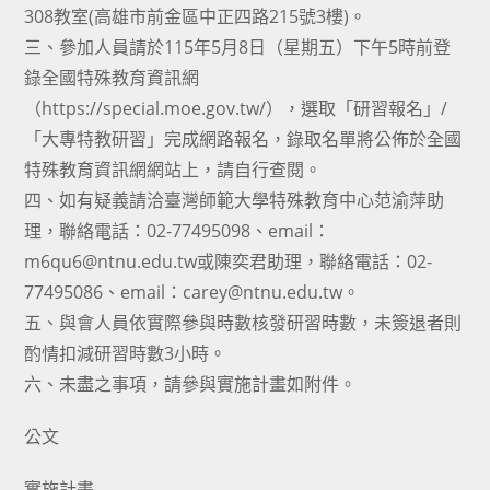
308教室(高雄市前金區中正四路215號3樓)。
三、參加人員請於115年5月8日（星期五）下午5時前登
錄全國特殊教育資訊網
（https://special.moe.gov.tw/），選取「研習報名」/
「大專特教研習」完成網路報名，錄取名單將公佈於全國
特殊教育資訊網網站上，請自行查閱。
四、如有疑義請洽臺灣師範大學特殊教育中心范渝萍助
理，聯絡電話：02-77495098、email：
m6qu6@ntnu.edu.tw或陳奕君助理，聯絡電話：02-
77495086、email：carey@ntnu.edu.tw。
五、與會人員依實際參與時數核發研習時數，未簽退者則
酌情扣減研習時數3小時。
六、未盡之事項，請參與實施計畫如附件。
公文
實施計畫