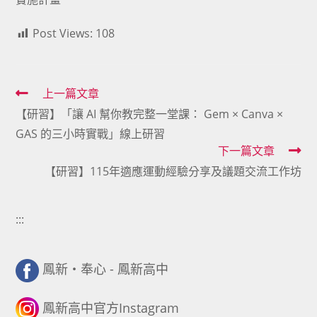
Post Views:
108
Read
上一篇文章
【研習】「讓 AI 幫你教完整一堂課： Gem × Canva ×
more
GAS 的三小時實戰」線上研習
articles
下一篇文章
【研習】115年適應運動經驗分享及議題交流工作坊
:::
鳳新・奉心 - 鳳新高中
鳳新高中官方Instagram