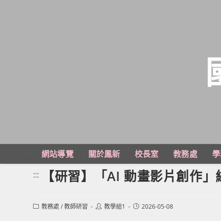
跳
轉
至
主
:::
網站導覽
關於鳳新
校長室
教務處
學
要
內
【研習】「AI 動畫影片創作」
:::
容
Post
Post
Post
教務處
/
教師研習
教學組1
2026-05-08
category:
author:
published: