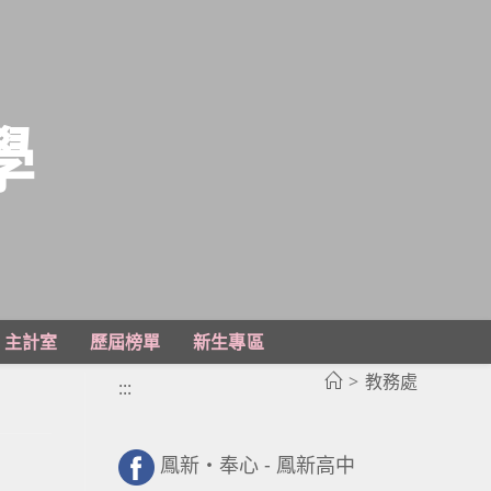
學
主計室
歷屆榜單
新生專區
>
教務處
:::
鳳新・奉心 - 鳳新高中