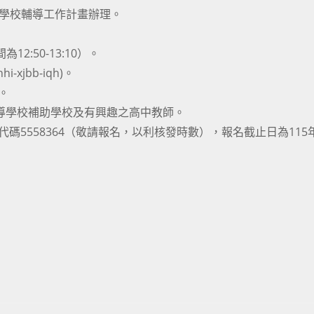
導學校輔導工作計畫辦理。
為12:50-13:10）。
i-xjbb-iqh)。
師。
前導學校補助學校及有興趣之高中教師。
碼5558364（敬請報名，以利核發時數），報名截止日為115年