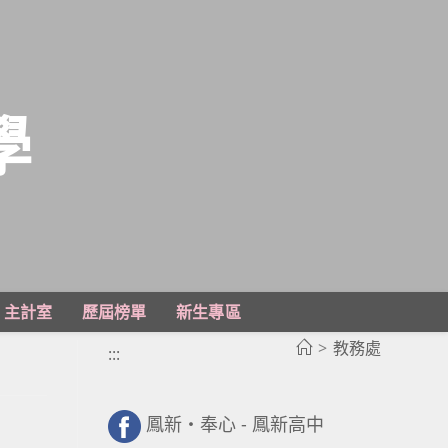
學
主計室
歷屆榜單
新生專區
>
教務處
:::
鳳新・奉心 - 鳳新高中