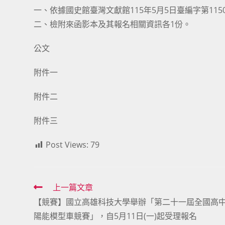
一、依據國史館臺灣文獻館115年5月5日臺編字第1150
二、檢附來函影本及其報名相關資訊各1份。
公文
附件一
附件二
附件三
Post Views:
79
Read
上一篇文章
【競賽】國立高雄科技大學舉辦「第二十一屆全國高
more
陽能模型車競賽」，自5月11日(一)起受理報名
articles