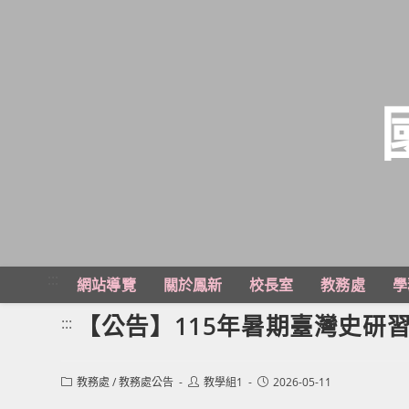
跳
轉
至
主
:::
網站導覽
關於鳳新
校長室
教務處
學
要
內
【公告】115年暑期臺灣史研
:::
容
Post
Post
Post
教務處
/
教務處公告
教學組1
2026-05-11
category:
author:
published: