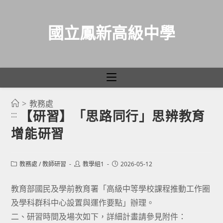
國立鳳新高級中學
>
教務處
跳
【研習】「思路同行」思辨教育
:::
轉
增能研習
至
主
要
Post
Post
Post
教務處
/
教師研習
教學組1
2026-05-12
category:
author:
published:
內
容
教育部國民及學前教育署「高級中等學校課程推動工作圈
及學科群科中心設置與運作要點」辦理。
二、研習時間及場次如下，詳細計畫請參見附件：