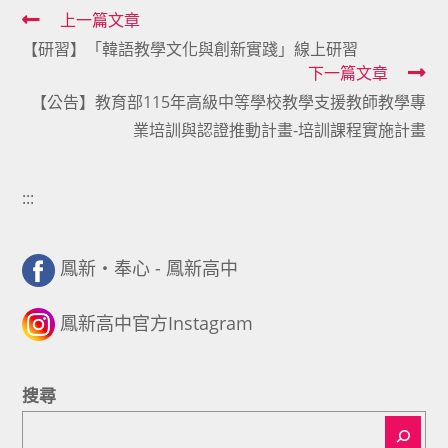
Read
上一篇文章
【研習】「韓語教學文化與創新實踐」線上研習
more
下一篇文章
articles
【公告】教育部115年高級中等學校教學支援教師教學專
業培訓與認證推動計畫-培訓課程實施計畫
:::
鳳新・奉心 - 鳳新高中
鳳新高中官方Instagram
搜尋