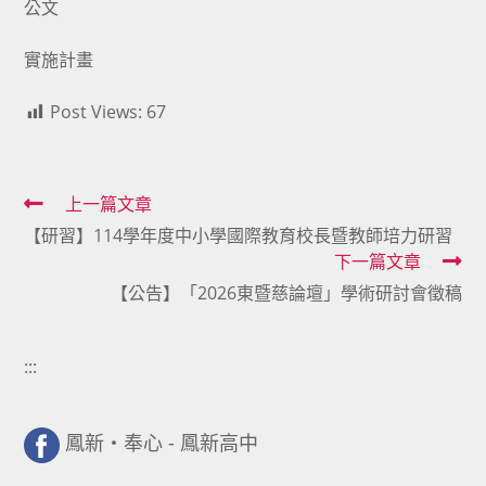
公文
實施計畫
Post Views:
67
Read
上一篇文章
【研習】114學年度中小學國際教育校長暨教師培力研習
more
下一篇文章
articles
【公告】「2026東暨慈論壇」學術研討會徵稿
:::
鳳新・奉心 - 鳳新高中