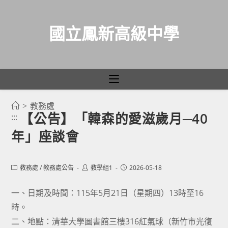
國立鳳新高級中學
>
教務處
跳
【公告】「韓森的愛滋歲月─40
:::
轉
年」座談會
至
主
要
Post
Post
Post
教務處
/
教務處公告
教學組1
2026-05-18
category:
author:
published:
內
容
一、日期及時間：115年5月21日（星期四）13時至16
時。
二、地點：清華大學圖書館三樓316紅氣球（新竹市光復