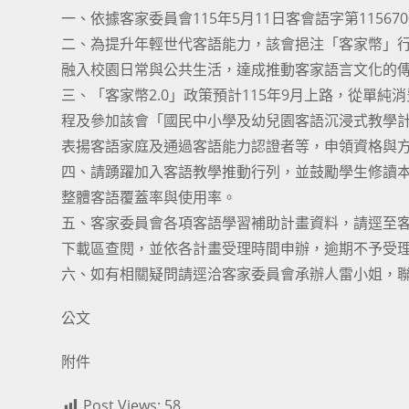
一、依據客家委員會115年5月11日客會語字第115670
二、為提升年輕世代客語能力，該會挹注「客家幣」
融入校園日常與公共生活，達成推動客家語言文化的
三、「客家幣2.0」政策預計115年9月上路，從單純
程及參加該會「國民中小學及幼兒園客語沉浸式教學計
表揚客語家庭及通過客語能力認證者等，申領資格與
四、請踴躍加入客語教學推動行列，並鼓勵學生修讀本
整體客語覆蓋率與使用率。
五、客家委員會各項客語學習補助計畫資料，請逕至客家委員會全球
下載區查閱，並依各計畫受理時間申辦，逾期不予受
六、如有相關疑問請逕洽客家委員會承辦人雷小姐，聯络電話:0
公文
附件
Post Views:
58