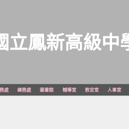
國立鳳新高級中
務處
總務處
圖書館
輔導室
教官室
人事室