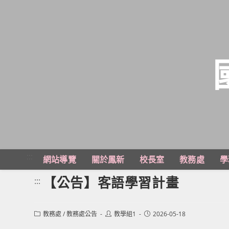
跳
轉
至
主
:::
網站導覽
關於鳳新
校長室
教務處
學
要
內
【公告】客語學習計畫
:::
容
Post
Post
Post
教務處
/
教務處公告
教學組1
2026-05-18
category:
author:
published: