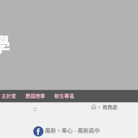
學
主計室
歷屆榜單
新生專區
>
教務處
:::
鳳新・奉心 - 鳳新高中