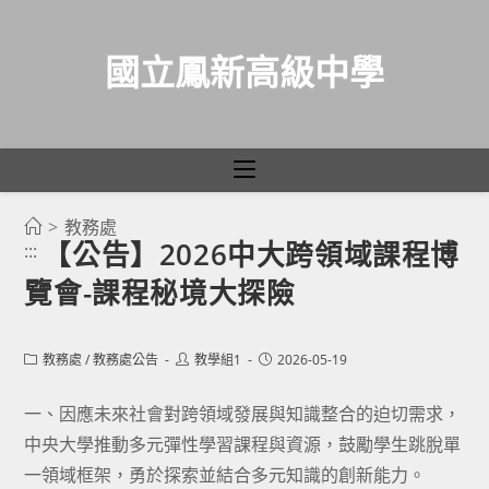
國立鳳新高級中學
>
教務處
跳
【公告】2026中大跨領域課程博
:::
轉
覽會-課程秘境大探險
至
主
要
Post
Post
Post
教務處
/
教務處公告
教學組1
2026-05-19
category:
author:
published:
內
容
一、因應未來社會對跨領域發展與知識整合的迫切需求，
中央大學推動多元彈性學習課程與資源，鼓勵學生跳脫單
一領域框架，勇於探索並結合多元知識的創新能力。