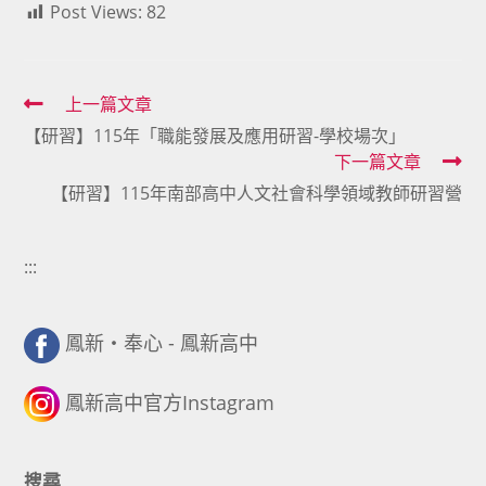
Post Views:
82
Read
上一篇文章
【研習】115年「職能發展及應用研習-學校場次」
more
下一篇文章
articles
【研習】115年南部高中人文社會科學領域教師研習營
:::
鳳新・奉心 - 鳳新高中
鳳新高中官方Instagram
搜尋