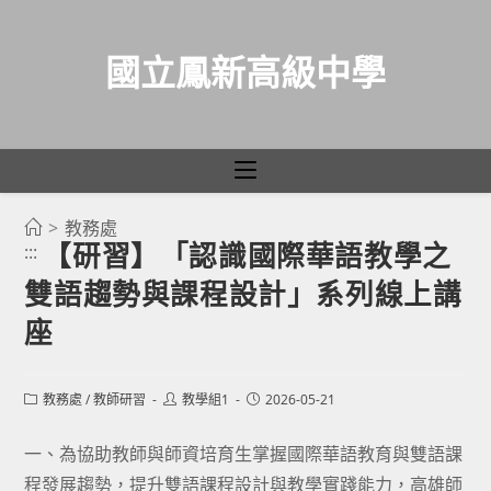
國立鳳新高級中學
>
教務處
跳
【研習】「認識國際華語教學之
:::
轉
雙語趨勢與課程設計」系列線上講
至
主
座
要
內
Post
Post
Post
教務處
/
教師研習
教學組1
2026-05-21
容
category:
author:
published:
一、為協助教師與師資培育生掌握國際華語教育與雙語課
程發展趨勢，提升雙語課程設計與教學實踐能力，高雄師