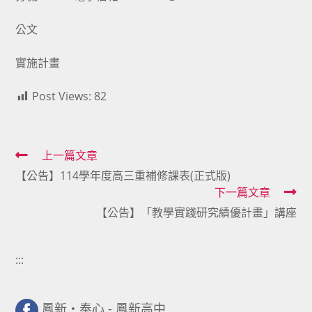
公文
實施計畫
Post Views:
82
Read
上一篇文章
【公告】114學年度高三重補修課表(正式版)
more
下一篇文章
articles
【公告】「教學實踐研究績優計畫」講座
:::
鳳新・奉心 - 鳳新高中