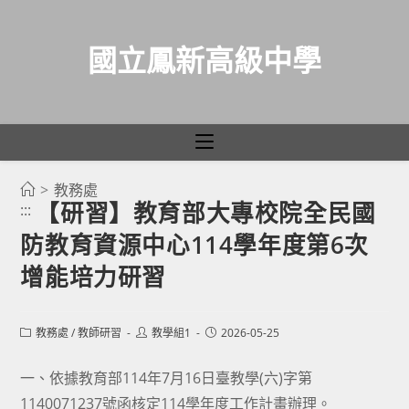
國立鳳新高級中學
>
教務處
跳
【研習】教育部大專校院全民國
:::
轉
防教育資源中心114學年度第6次
至
主
增能培力研習
要
內
Post
Post
Post
教務處
/
教師研習
教學組1
2026-05-25
容
category:
author:
published:
一、依據教育部114年7月16日臺教學(六)字第
1140071237號函核定114學年度工作計畫辦理。