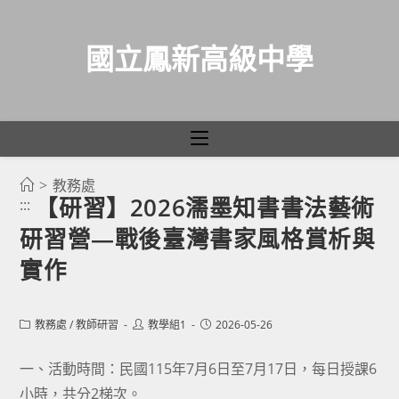
國立鳳新高級中學
>
教務處
跳
【研習】2026濡墨知書書法藝術
:::
轉
研習營—戰後臺灣書家風格賞析與
至
主
實作
要
內
Post
Post
Post
教務處
/
教師研習
教學組1
2026-05-26
容
category:
author:
published:
一、活動時間：民國115年7月6日至7月17日，每日授課6
小時，共分2梯次。