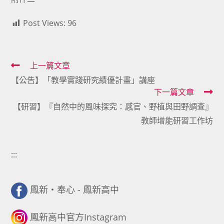
Post Views:
96
Read
上一篇文章
【公告】「教學實踐研究績優計畫」講座
more
下一篇文章
articles
【研習】『自然中的風味探究：感官、野植與田野調查』
教師增能研習工作坊
:::
鳳新・奉心 - 鳳新高中
鳳新高中官方Instagram