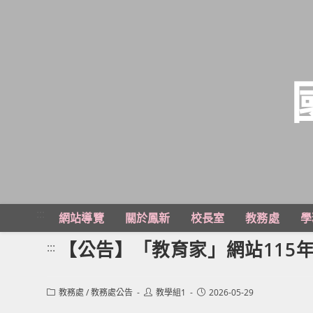
跳
轉
至
主
:::
網站導覽
關於鳳新
校長室
教務處
學
要
內
【公告】「教育家」網站115
:::
容
Post
Post
Post
教務處
/
教務處公告
教學組1
2026-05-29
category:
author:
published: