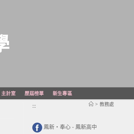
學
主計室
歷屆榜單
新生專區
>
教務處
:::
鳳新・奉心 - 鳳新高中