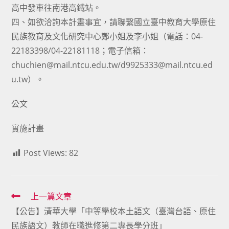
高中發車往南港高鐵站。
四、如欲洽詢本計畫事宜，請聯繫國立臺中教育大學原住
民族教育及文化研究中心鄭小姐及李小姐（電話：04-
22183398/04-22181118；電子信箱：
chuchien@mail.ntcu.edu.tw/d9925333@mail.ntcu.ed
u.tw）。
公文
實施計畫
Post Views:
82
Read
上一篇文章
【公告】清華大學「中等學校本土語文（臺灣台語、原住
more
民族語文）教師在職進修第二專長學分班」