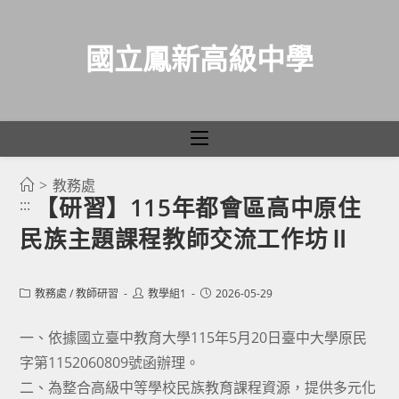
國立鳳新高級中學
>
教務處
跳
【研習】115年都會區高中原住
:::
轉
民族主題課程教師交流工作坊Ⅱ
至
主
要
Post
Post
Post
教務處
/
教師研習
教學組1
2026-05-29
category:
author:
published:
內
容
一、依據國立臺中教育大學115年5月20日臺中大學原民
字第1152060809號函辦理。
二、為整合高級中等學校民族教育課程資源，提供多元化