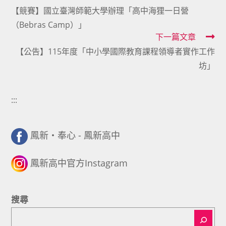
【競賽】國立臺灣師範大學辦理「高中海狸一日營
more
（Bebras Camp）」
articles
下一篇文章
【公告】115年度「中小學國際教育課程領導者實作工作
坊」
:::
鳳新・奉心 - 鳳新高中
鳳新高中官方Instagram
搜尋