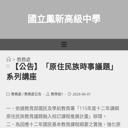
國立鳳新高級中學
>
教務處
跳
【公告】「原住民族時事議題」
:::
轉
系列講座
至
主
要
Post
Post
Post
教務處
/
教務處公告
教學組1
2026-06-01
category:
author:
published:
內
容
一、依據教育部國民及學前教育署「115年度十二年課綱
原住民族教育議題融入校訂課程推廣計畫」辦理。
二、為因應十二年國民基本教育課程綱要之實施，強化原