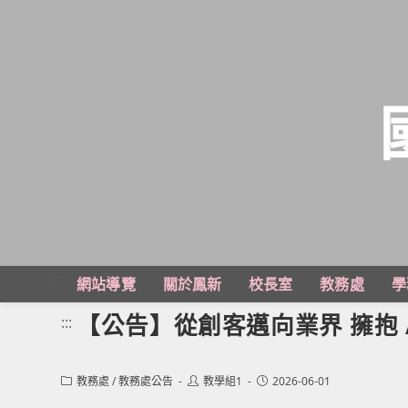
跳
轉
至
主
:::
網站導覽
關於鳳新
校長室
教務處
學
要
內
【公告】從創客邁向業界 擁抱 AI
:::
容
Post
Post
Post
教務處
/
教務處公告
教學組1
2026-06-01
category:
author:
published: