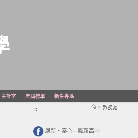
學
主計室
歷屆榜單
新生專區
>
教務處
:::
鳳新・奉心 - 鳳新高中