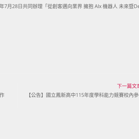
月28日共同辦理「從創客邁向業界 擁抱 AIx 機器人 未來暨D
下一篇文
作
【公告】國立鳳新高中115年度學科能力競賽校內