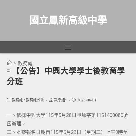
國立鳳新高級中學
>
教務處
跳
【公告】中興大學學士後教育學
:::
轉
分班
至
主
要
Post
Post
Post
教務處
/
教務處公告
教學組1
2026-06-01
category:
author:
published:
內
容
一、依據中興大學115年5月28日興師字第1151400080號
函辦理。
二、本案報名日期自115年6月23日（星期二）上午9時至