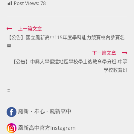
Post Views:
78
Read
上一篇文章
【公告】國立鳳新高中115年度學科能力競賽校內參賽名
more
單
articles
下一篇文章
【公告】中興大學偏遠地區學校學士後教育學分班-中等
學校教育班
:::
鳳新・奉心 - 鳳新高中
鳳新高中官方Instagram