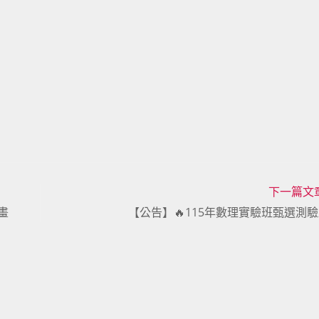
下一篇文
畫
【公告】🔥115年數理實驗班甄選測