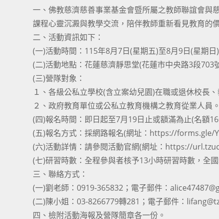
一、佛教慈濟慈善事業基金會暨所屬之教師聯誼會與
課程心靈沉澱與教學交流，陪伴教師重新看見教育的
二、活動資訊如下：
(一)活動時間：115年8月7日(星期五)至8月9日(星
(二)活動地點：花蓮慈濟靜思堂(花蓮市中央路3段703
(三)營隊對象：
１、各級公私立學校(含立案幼兒園)在職或退休校長
２、政府教育單位或公私立教育機構之教育從業人員
(四)報名時間：即日起至7月19日止或額滿為止(名額1
(五)報名方式：採網路報名(網址：https://forms.gle/YD
(六)活動詳情：請參閱活動官網(網址：https://url.tzuchi
(七)研習時數：全程參與者核予13小時研習時數，全國
三、聯絡方式：
(一)劉老師：0919-365832；電子郵件：alice47487@g
(二)陳小姐：03-8266779轉281；電子郵件：lifang@tzu
四、檢附活動海報及營隊簡章各一份。