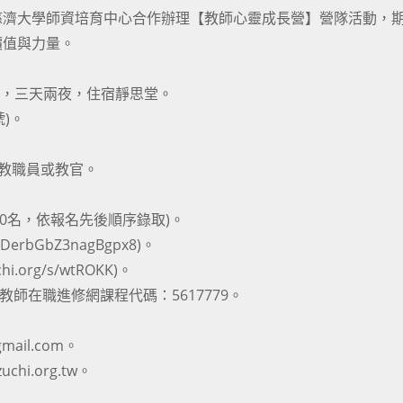
慈濟大學師資培育中心合作辦理【教師心靈成長營】營隊活動，
價值與力量。
期日)，三天兩夜，住宿靜思堂。
號)。
、教職員或教官。
。
60名，依報名先後順序錄取)。
erbGbZ3nagBgpx8)。
.org/s/wtROKK)。
教師在職進修網課程代碼：5617779。
mail.com。
chi.org.tw。