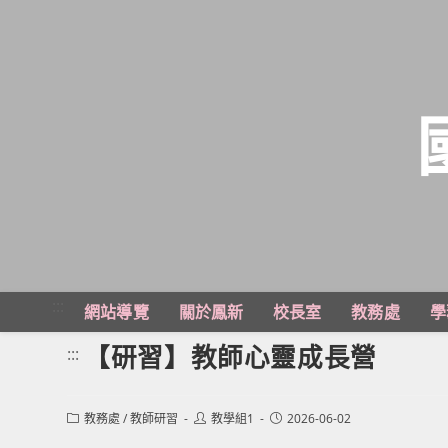
跳
轉
至
主
:::
網站導覽
關於鳳新
校長室
教務處
學
要
內
【研習】教師心靈成長營
:::
容
Post
Post
Post
教務處
/
教師研習
教學組1
2026-06-02
category:
author:
published: