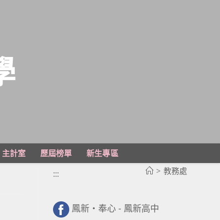
學
主計室
歷屆榜單
新生專區
>
教務處
:::
鳳新・奉心 - 鳳新高中