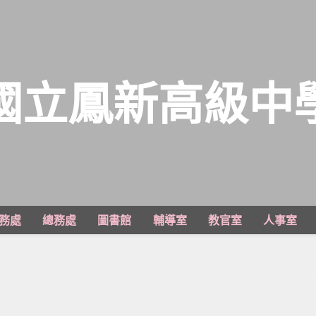
國立鳳新高級中
務處
總務處
圖書館
輔導室
教官室
人事室