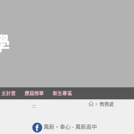
學
主計室
歷屆榜單
新生專區
>
教務處
:::
鳳新・奉心 - 鳳新高中