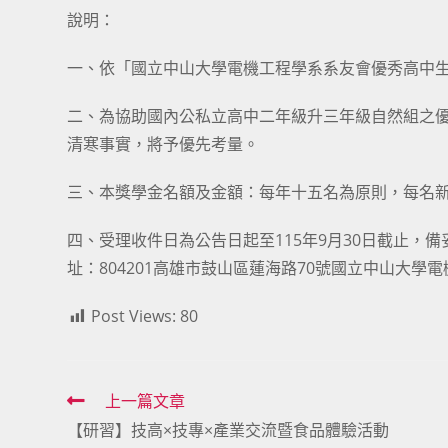
說明：
一、依「國立中山大學電機工程學系系友會優秀高中
二、為協助國內公私立高中二年級升三年級自然組之
清寒事實，將予優先考量。
三、本獎學金名額及金額：每年十五名為原則，每名
四、受理收件日為公告日起至115年9月30日截止
址：804201高雄市鼓山區蓮海路70號國立中山大學
Post Views:
80
Read
上一篇文章
【研習】技高×技專×產業交流暨食品體驗活動
more