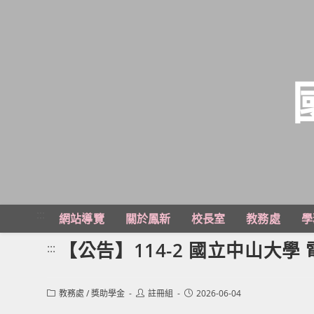
跳
轉
至
主
:::
網站導覽
關於鳳新
校長室
教務處
學
要
內
【公告】114-2 國立中山大
:::
容
Post
Post
Post
教務處
/
獎助學金
註冊組
2026-06-04
category:
author:
published: