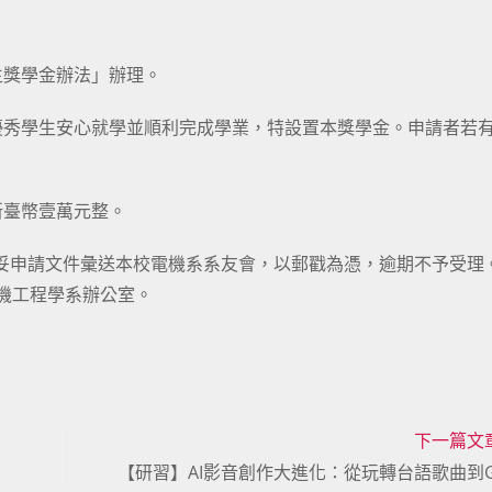
生獎學金辦法」辦理。
優秀學生安心就學並順利完成學業，特設置本獎學金。申請者若
新臺幣壹萬元整。
，備妥申請文件彙送本校電機系系友會，以郵戳為憑，逾期不予受理
電機工程學系辦公室。
下一篇文
【研習】AI影音創作大進化：從玩轉台語歌曲到Go