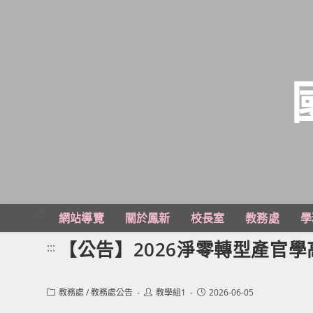
跳
轉
至
主
:::
網站導覽
關於鳳新
校長室
教務處
學
要
內
【公告】2026淨零轉型產官
:::
容
Post
Post
Post
教務處
/
教務處公告
教學組1
2026-06-05
category:
author:
published: