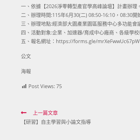
一、依據【2026淨零轉型產官學高峰論壇】計畫辦理
二、辦理時間:115年6月30(二) 08:50-16:10，08:3
三、辦理地點:經濟部大園產業園區服務中心多功能會議廳
四、活動對象:企業、加速器/育成中心廠商、各級學
五、報名網址：https://forms.gle/mrXeFwwUc67pW
公文
海報
Post Views:
75
Read
上一篇文章
【研習】自主學習與小論文指導
more
articles