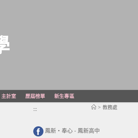
學
主計室
歷屆榜單
新生專區
>
教務處
:::
鳳新・奉心 - 鳳新高中