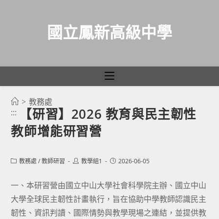
國立鳳新高級中學
>
教務處
跳
【研習】2026 教育與民主韌性
:::
轉
教師增能研習營
至
主
要
Post
Post
Post
教務處
/
教師研習
教學組1
2026-06-05
category:
author:
published:
內
容
一、本研習營由國立中山大學社會科學院主辦、國立中山
大學全球民主韌性計畫執行，旨在協助中學教師認識民主
韌性、資訊判讀、國際情勢與教學現場之連結，並提供教