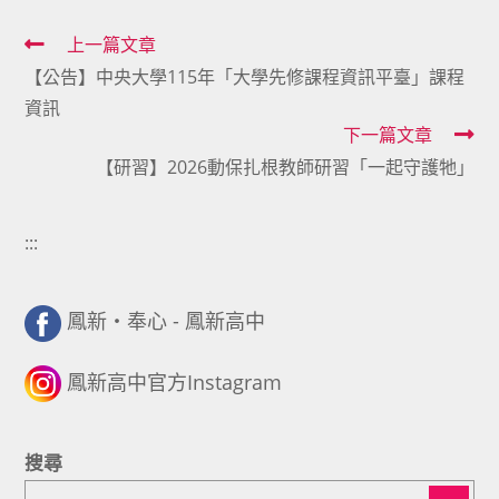
Read
上一篇文章
【公告】中央大學115年「大學先修課程資訊平臺」課程
more
資訊
articles
下一篇文章
【研習】2026動保扎根教師研習「一起守護牠」
:::
鳳新・奉心 - 鳳新高中
鳳新高中官方Instagram
搜尋