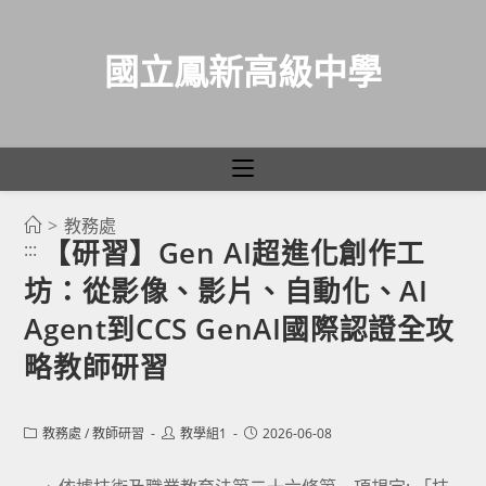
國立鳳新高級中學
>
教務處
跳
【研習】Gen AI超進化創作工
:::
轉
坊：從影像、影片、自動化、AI
至
主
Agent到CCS GenAI國際認證全攻
要
略教師研習
內
容
Post
Post
Post
教務處
/
教師研習
教學組1
2026-06-08
category:
author:
published: