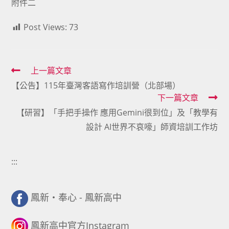
附件二
Post Views:
73
Read
上一篇文章
【公告】115年臺灣客語寫作培訓營（北部場）
more
下一篇文章
articles
【研習】「手把手操作 應用Gemini很到位」及「教學有
設計 AI世界不哀嚎」師資培訓工作坊
:::
鳳新・奉心 - 鳳新高中
鳳新高中官方Instagram