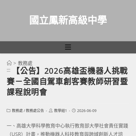
國立鳳新高級中學
>
教務處
跳
【公告】2026高雄盃機器人挑戰
:::
轉
賽－全國自駕車創客賽教師研習暨
至
主
課程說明會
要
內
Post
Post
Post
教務處
/
教務處公告
教學組1
2026-06-09
容
category:
author:
published:
一、高雄大學科學教育中心執行教育部大學社會責任實踐
（USR）計畫，推動機器人科技教育與跨域創新人才培