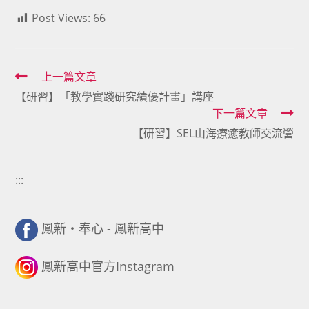
Post Views:
66
Read
上一篇文章
【研習】「教學實踐研究績優計畫」講座
more
下一篇文章
articles
【研習】SEL山海療癒教師交流營
:::
鳳新・奉心 - 鳳新高中
鳳新高中官方Instagram