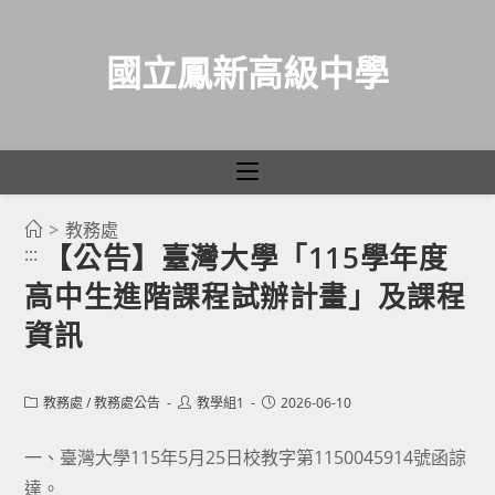
國立鳳新高級中學
>
教務處
跳
【公告】臺灣大學「115學年度
:::
轉
高中生進階課程試辦計畫」及課程
至
主
資訊
要
內
Post
Post
Post
教務處
/
教務處公告
教學組1
2026-06-10
容
category:
author:
published:
一、臺灣大學115年5月25日校教字第1150045914號函諒
達。