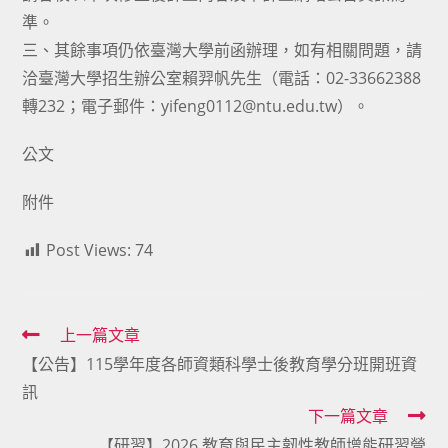
準。
三、其餘事項仍依臺灣大學前函辦理，如有相關問題，請
洽臺灣大學招生辦公室賴羿帆先生（電話：02-33662388
轉232；電子郵件：yifeng0112@ntu.edu.tw）。
公文
附件
Post Views:
74
Read
上一篇文章
【公告】115學年度各師資類科學士後教育學分班開班資
more
訊
articles
下一篇文章
【研習】2026 教育與民主韌性教師增能研習營