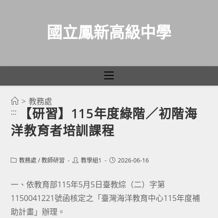
國立鳳新高級中學
>
教務處
跳
【研習】115年度綠階／初階海
:::
轉
洋教育者培訓課程
至
主
要
Post
Post
Post
教務處
/
教師研習
教學組1
2026-06-16
category:
author:
published:
內
容
一、依教育部115年5月5日臺教綜（二）字第
1150041221號函核定之「臺灣海洋教育中心115年度補
助計畫」辦理。