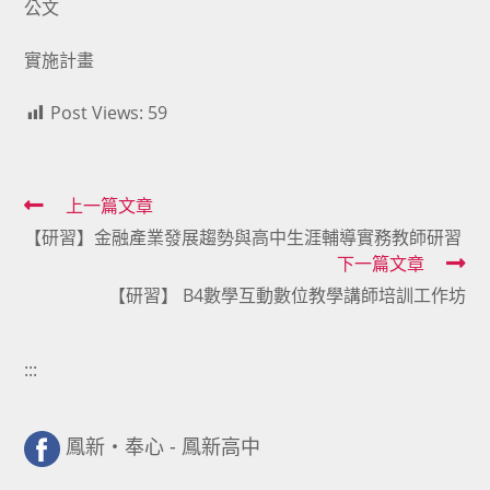
公文
實施計畫
Post Views:
59
Read
上一篇文章
【研習】金融產業發展趨勢與高中生涯輔導實務教師研習
more
下一篇文章
articles
【研習】 B4數學互動數位教學講師培訓工作坊
:::
鳳新・奉心 - 鳳新高中