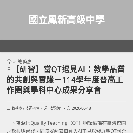
國立鳳新高級中學
>
教務處
跳
【研習】當QT遇見AI：教學品質
:::
轉
的共創與實踐－114學年度普高工
至
主
作圈與學科中心成果分享會
要
內
Post
Post
Post
教務處
/
教師研習
教學組1
2026-06-18
容
category:
author:
published:
一、為深化Quality Teaching（QT）觀議備課在臺灣校園
之紮根與實踐，同時探討審慎導入AI工具以發展與QT融合