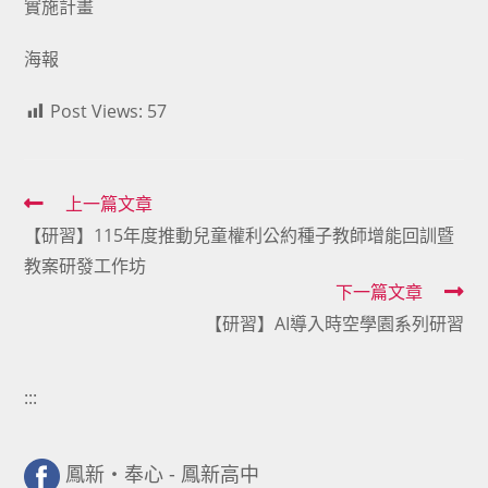
實施計畫
海報
Post Views:
57
Read
上一篇文章
【研習】115年度推動兒童權利公約種子教師增能回訓暨
more
教案研發工作坊
articles
下一篇文章
【研習】AI導入時空學園系列研習
:::
鳳新・奉心 - 鳳新高中