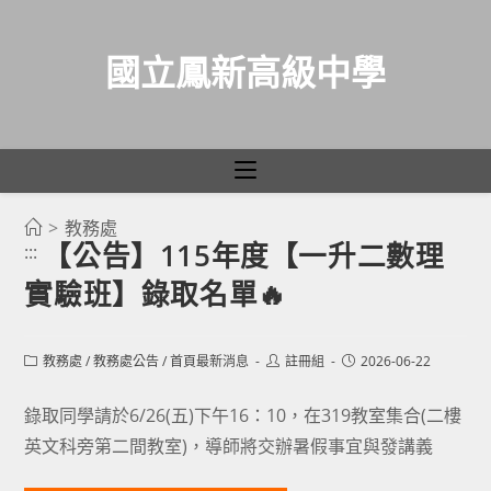
國立鳳新高級中學
>
教務處
跳
【公告】115年度【一升二數理
:::
轉
實驗班】錄取名單🔥
至
主
要
Post
Post
Post
教務處
/
教務處公告
/
首頁最新消息
註冊組
2026-06-22
category:
author:
published:
內
容
錄取同學請於6/26(五)下午16：10，在319教室集合(二樓
英文科旁第二間教室)，導師將交辦暑假事宜與發講義