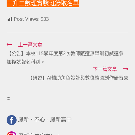
一升二數理實驗班錄取名單
Post Views:
933
Read
上一篇文章
【公告】本校115學年度第2次教師甄選無舉辦初試逕參
more
加複試報名科別。
articles
下一篇文章
【研習】AI輔助角色設計與數位繪圖創作研習營
:::
鳳新・奉心 - 鳳新高中