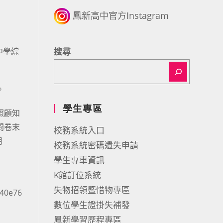
鳳新高中官方Instagram
中學綜
搜尋
。
學生專區
照顧知
於問卷末
校務系統入口
用
校務系統密碼遺失申請
學生專車資訊
K館訂位系統
失物招領暨惜物專區
740e76
數位學生證掛失補發
鳳新學習歷程專區