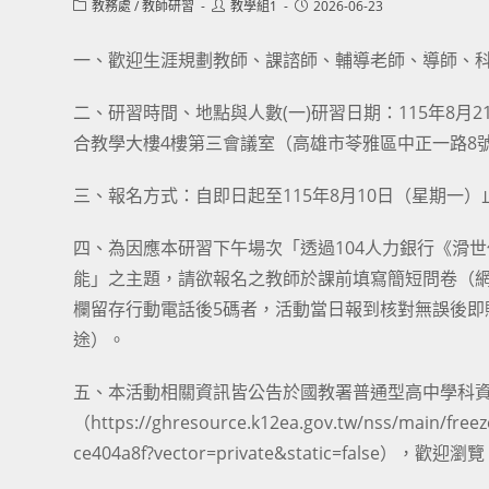
Post
Post
Post
教務處
/
教師研習
教學組1
2026-06-23
category:
author:
published:
一、歡迎生涯規劃教師、課諮師、輔導老師、導師、
二、研習時間、地點與人數(一)研習日期：115年8月21
合教學大樓4樓第三會議室（高雄市苓雅區中正一路8號
三、報名方式：自即日起至115年8月10日（星期一）
四、為因應本研習下午場次「透過104人力銀行《滑
能」之主題，請欲報名之教師於課前填寫簡短問卷（網址：https
欄留存行動電話後5碼者，活動當日報到核對無誤後即
途）。
五、本活動相關資訊皆公告於國教署普通型高中學科資
（https://ghresource.k12ea.gov.tw/nss/main/fr
ce404a8f?vector=private&static=false），歡迎瀏