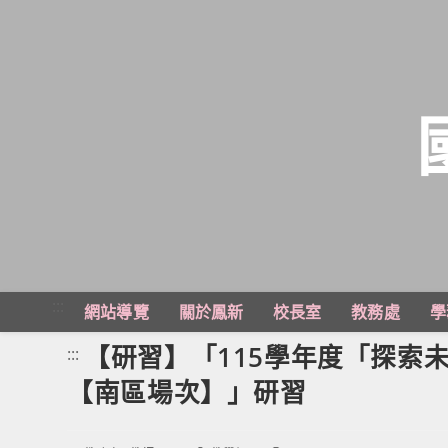
跳
轉
至
主
:::
網站導覽
關於鳳新
校長室
教務處
學
要
內
【研習】「115學年度「探索
:::
容
【南區場次】」研習