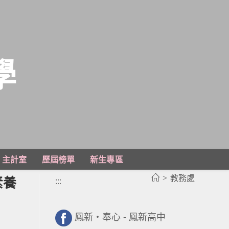
學
主計室
歷屆榜單
新生專區
>
教務處
素養
:::
鳳新・奉心 - 鳳新高中