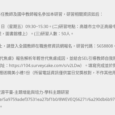
科任教師及國中教師報名參加本研習，研習相關資訊如后：
日（星期五）09:30~15:30。(二)研習地點：高雄市立中正高級
，圖書館樓上）。(三)研習人數：50人。
止，請登入全國教師在職進修資訊網報名，研習代碼：5658808
世代焦慮》報告解析年輕世代焦慮成因，並結合SEL引導教師自我
://104.surveycake.com/s/v2LDw）。填寫完成並
贈送精美小禮1份（所留電話資訊僅供當日兌獎核對，不作其他
源平臺-主題增能與培力-學科主題研習
eeze/5a9759adef37531ea27bf1b0/8WEVEQ56271/6a290db6b9
覽。